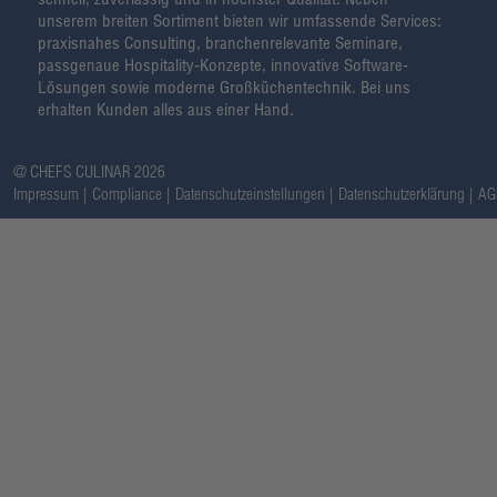
unserem breiten Sortiment bieten wir umfassende Services:
praxisnahes Consulting, branchenrelevante Seminare,
passgenaue Hospitality-Konzepte, innovative Software-
Lösungen sowie moderne Großküchentechnik. Bei uns
erhalten Kunden alles aus einer Hand.
@ CHEFS CULINAR 2026
Impressum
Compliance
Datenschutzeinstellungen
Datenschutzerklärung
AG