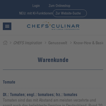
Login
Zum Onlineshop
NEU: mit KI-Funktionen
Zur Website-Suche
CHEFS Inspiration
Genusswelt
Know-How & Basic
Warenkunde
Tomate
Dt.: Tomaten; engl.: tomatoes; frz.: tomates
Tomaten sind das mit Abstand am meisten verzehrte und
somit auch das beliebteste Gemüse in Deutschland. Rund 20