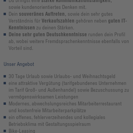
Du bringst eine
starke Kommunikationsfähigkeit,
sowie kundenorientiertes Denken mit.
Dein
souveränes Auftreten,
sowie dein sehr gutes
Verständnis für
Verkaufszahlen
gehören neben
guten IT-
Kenntnissen
zu deinen Stärken.
Deine sehr guten Deutschkenntnisse
runden dein Profil
ab, wobei weitere Fremdsprachenkenntnisse ebenfalls von
Vorteil sind.
Unser Angebot
30 Tage Urlaub sowie Urlaubs- und Weihnachtsgeld
eine attraktive Vergütung (tarifgebundenes Unternehmen
im Tarif Groß- und Außenhandel) sowie Bezuschussung zu
vermögenswirksamen Leistungen
Modernes, abwechslungsreiches Mitarbeiterrestaurant
und kostenfreie Mitarbeiterparkplätze
ein offenes, fehlerverzeihendes und kollegiales
Betriebsklima mit Gestaltungsspielraum
Bike-Leasing