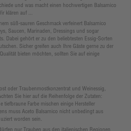
chiede und was macht einen hochwertigen Balsamico
r klären auf ...
inem süß-sauren Geschmack verfeinert Balsamico
ys, Saucen, Marinaden, Dressings und sogar
ts. Dabei gehört er zu den beliebtesten Essig-Sorten
utschen. Sicher greifen auch Ihre Gäste gerne zu der
ualität bieten möchten, sollten Sie auf einige
ost oder Traubenmostkonzentrat und Weinessig,
hten Sie hier auf die Reihenfolge der Zutaten:
 tiefbraune Farbe mischen einige Hersteller
gens muss Aceto Balsamico nicht unbedingt aus
uziert worden sein.
ürfen nur Trauben aus den italienischen Regionen