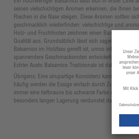
Ein hochwertiger Balsamico lässt sich in erster Linie a
seinen vielschichtigen Aromen erkennen, die Ihnen b
Riechen in die Nase steigen. Diese Aromen sollten si
geschmacklich wiederfinden: vielschichtige und aroma
Holz- und Fruchtnoten zeichnen einen Balsamico von 
Qualität aus. Grundsätzlich lässt sich sagen: Je länger 
Balsamico im Holzfass gereift ist, umso intensivere u
spannendere Geschmacksnoten entwickelt er. Selbstver
Echter Aceto Balsamico Tradizionale ist daher deutlich
Übrigens: Eine sirupartige Konsistenz kann, aber muss
häufig werden die Essige einfach durch Zusätze verdic
immer eine tiefbraune bis schwarze Farbe und eine zä
besonders langen Lagerung verdunstet das im Essig e