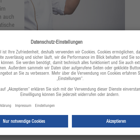
n
eim
ch auch
tische
guter
Gute Qualität riecht und schmeckt man
ein
nd
ständlich hat die lange Lagerung auch seinen Preis.
 teurer als seine Art-Verwandten.
 nicht unbedingt ein Zeichen für Qualität sein, denn
kt. Ein Aceto Balsamico Tradizionale sollte jedoch
hflüssige Konsistenz besitzen, denn während einer
nthaltene Wasser und der Balsamico wird sirupartig.