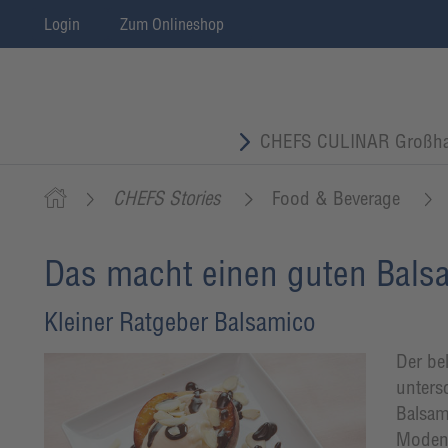
Login
Zum Onlineshop
CHEFS CULINAR Großha
CHEFS Stories
Food & Beverage
Das macht einen guten Bals
Kleiner Ratgeber Balsamico
Der bel
unters
Balsam
Modena