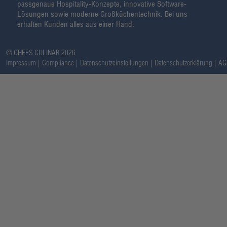
passgenaue Hospitality-Konzepte, innovative Software-
Lösungen sowie moderne Großküchentechnik. Bei uns
erhalten Kunden alles aus einer Hand.
@ CHEFS CULINAR 2026
Impressum
Compliance
Datenschutzeinstellungen
Datenschutzerklärung
AG