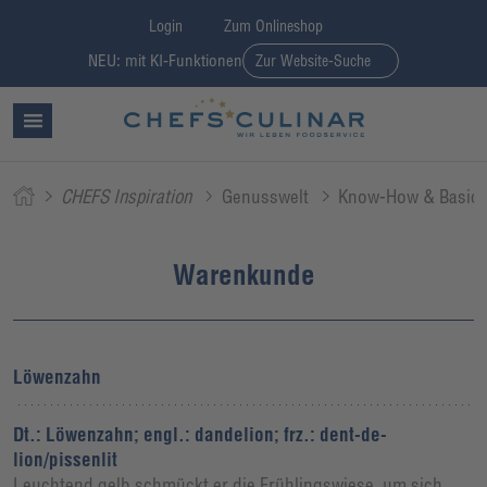
Login
Zum Onlineshop
NEU: mit KI-Funktionen
Zur Website-Suche
CHEFS Inspiration
Genusswelt
Know-How & Basic
Warenkunde
Löwenzahn
Dt.: Löwenzahn; engl.: dandelion; frz.: dent-de-
lion/pissenlit
Leuchtend gelb schmückt er die Frühlingswiese, um sich