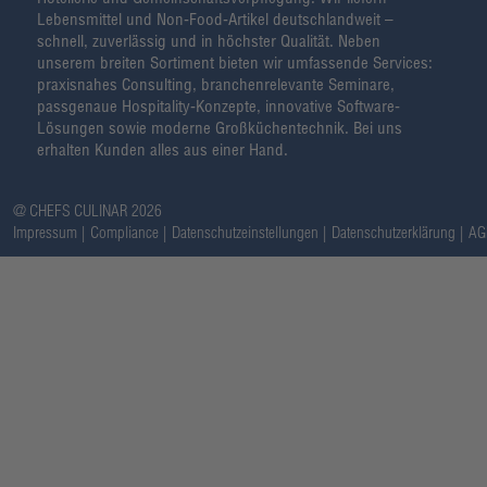
Lebensmittel und Non-Food-Artikel deutschlandweit –
schnell, zuverlässig und in höchster Qualität. Neben
unserem breiten Sortiment bieten wir umfassende Services:
praxisnahes Consulting, branchenrelevante Seminare,
passgenaue Hospitality-Konzepte, innovative Software-
Lösungen sowie moderne Großküchentechnik. Bei uns
erhalten Kunden alles aus einer Hand.
@ CHEFS CULINAR 2026
Impressum
Compliance
Datenschutzeinstellungen
Datenschutzerklärung
AG