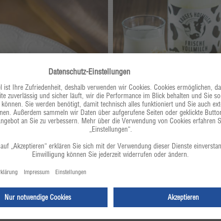
üse
Dreierlei Pastinake