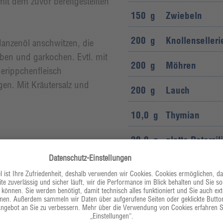
it dem zuvor bereitgestellten
150
g
Zwiebeln
200
g
Knollenselleri
lanzenöl anschwitzen, die
en und garkochen. Evtl. mit
200
g
Möhren
erippchenfleisch
en. Mit Kräutersalz und
200
g
Lauch
10,0
g
Thymian
20,0
g
glatte Petersil
30,0
ml
Rapsöl
500
ml
Heller Kalbsf
10,0
g
Kräuter-Ursalz