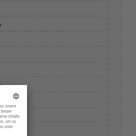
e
ie
ond