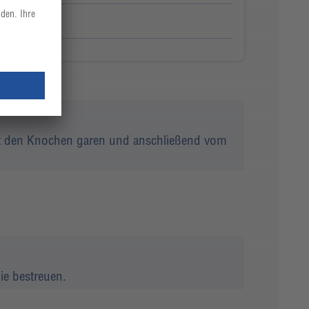
er Pfeffer
it den Knochen garen und anschließend vom
ie bestreuen.