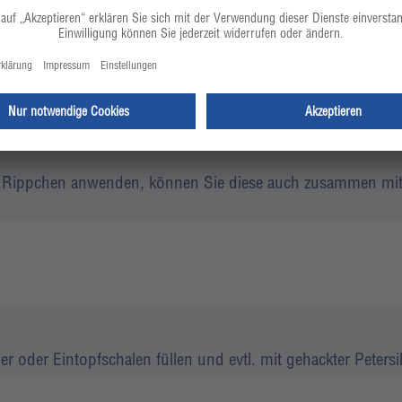
2,0
g
schwarzer ganz
den Rippchen anwenden, können Sie diese auch zusammen m
r oder Eintopfschalen füllen und evtl. mit gehackter Petersil