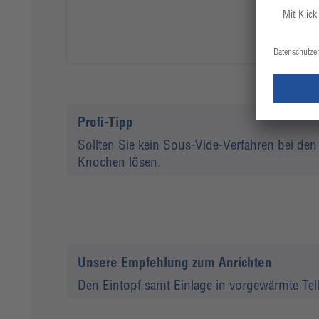
Profi-Tipp
Sollten Sie kein Sous-Vide-Verfahren bei 
Knochen lösen.
Unsere Empfehlung zum Anrichten
Den Eintopf samt Einlage in vorgewärmte Telle