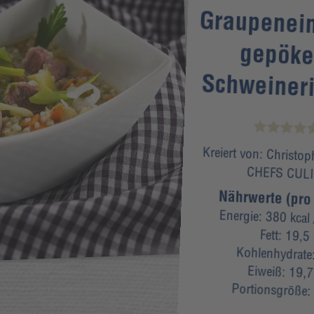
Graupenein
gepök
Schweiner
Kreiert von:
Christop
CHEFS CUL
Nährwerte (pro 
Energie:
380 kcal
Fett:
19,5
Kohlenhydrate
Eiweiß:
19,7
Portionsgröße