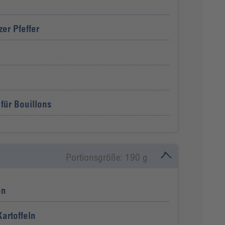
er Pfeffer
für Bouillons
Portionsgröße: 190 g
en
artoffeln