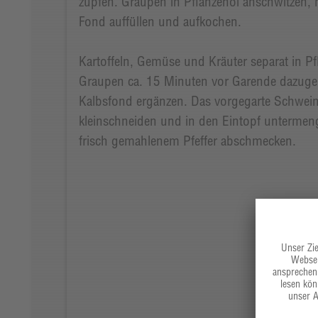
zupfen. Graupen in Pflanzenöl anschwitzen, m
Fond auffüllen und aufkochen.
Kartoffeln, Gemüse und Kräuter separat in Pf
Graupen ca. 15 Minuten vor Garende dazugeb
Kalbsfond ergänzen. Das vorgegarte Schwein
kleinschneiden und in den Eintopf untermeng
frisch gemahlenem Pfeffer abschmecken.