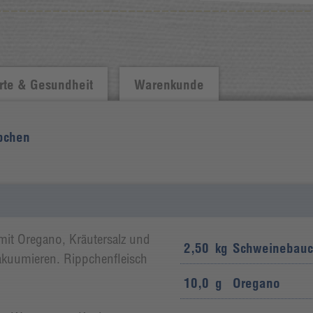
te & Gesundheit
Warenkunde
pchen
it Oregano, Kräutersalz und
2,50
kg
Schweinebauc
akuumieren. Rippchenfleisch
10,0
g
Oregano