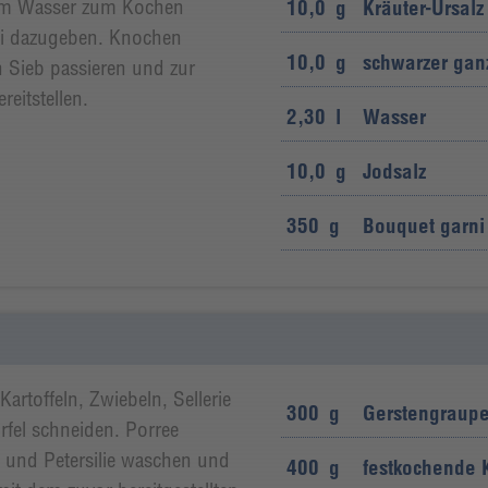
nem Wasser zum Kochen
10,0
g
Kräuter-Ursalz
i dazugeben. Knochen
10,0
g
schwarzer ganz
 Sieb passieren und zur
eitstellen.
2,30
l
Wasser
10,0
g
Jodsalz
350
g
Bouquet garni 
rtoffeln, Zwiebeln, Sellerie
300
g
Gerstengraup
fel schneiden. Porree
 und Petersilie waschen und
400
g
festkochende K