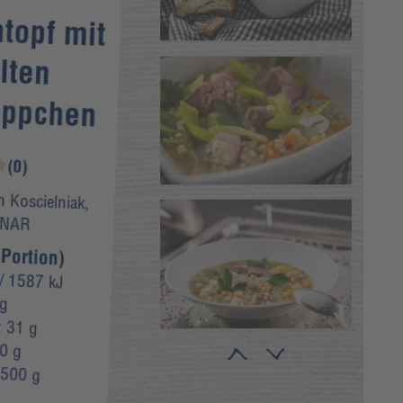
topf mit
elten
ippchen
(0)
h Koscielniak,
INAR
Portion)
/ 1587 kJ
 g
:
31 g
0 g
:
500 g