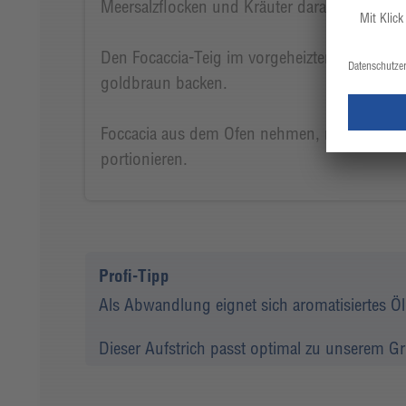
Meersalzflocken und Kräuter darauf verteilen.
Den Focaccia-Teig im vorgeheizten Ofen ca. 
goldbraun backen.
Foccacia aus dem Ofen nehmen, nach Belieb
portionieren.
Profi-Tipp
Als Abwandlung eignet sich aromatisiertes Ö
Dieser Aufstrich passt optimal zu unserem Gru