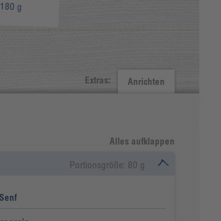
180 g
Extras:
Anrichten
Alles aufklappen
Portionsgröße: 80 g
 Senf