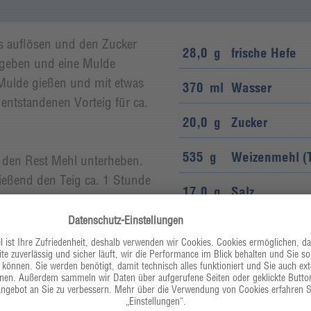
rs auflösen und den Zucker
28,0
g
frische Hefe
l geben und eine Mulde
 Mulde gießen und mit etwas
370
ml
Wasser
entstandenen Vorteig für ca.
20,0
g
Zucker
535
g
Weizenmehl (
 den Rest Mehl unterheben.
ließend den Teig ca. 1 Stunde
17,0
g
Salz
bgedeckt gehen lassen.
170
ml
natives Oliven
 leicht geölte Form drücken.
. Nach Belieben noch einige