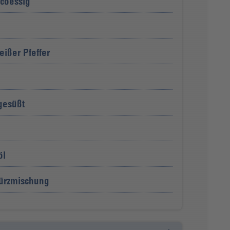
icoessig
ißer Pfeffer
gesüßt
öl
Würzmischung