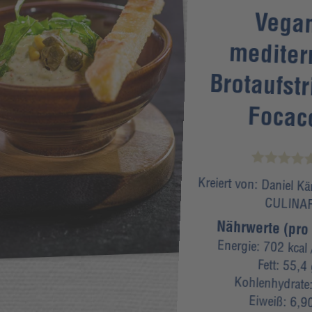
Vega
mediterr
Brotaufstri
Focac
Kreiert von:
Daniel K
CULINA
Nährwerte (pro 
Energie:
702 kcal
Fett:
55,4
Kohlenhydrate
Eiweiß:
6,9