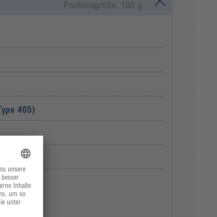
Portionsgröße: 100 g
Type 405)
öl