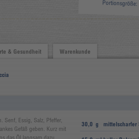
Portionsgröße:
te & Gesundheit
Warenkunde
ccia
 Senf, Essig, Salz, Pfeffer,
30,0
g
mittelscharfer
lankes Gefäß geben. Kurz mit
ns das Öl langsam dazu