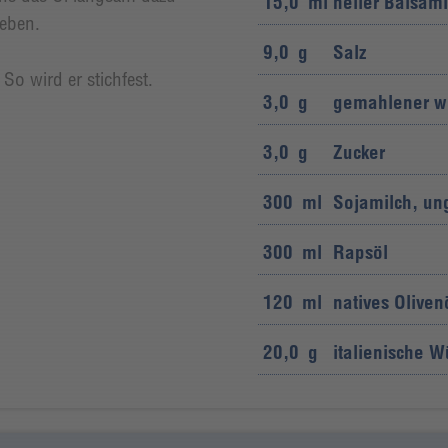
15,0
ml
heller Balsam
heben.
9,0
g
Salz
So wird er stichfest.
3,0
g
gemahlener we
3,0
g
Zucker
300
ml
Sojamilch, un
300
ml
Rapsöl
120
ml
natives Oliven
20,0
g
italienische 