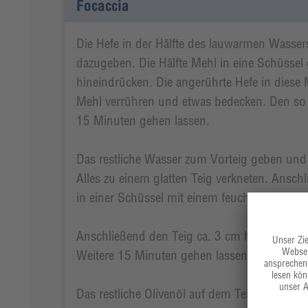
Focaccia
Die Hefe in der Hälfte des lauwarmen Wasse
dazugeben. Die Hälfte Mehl in eine Schüsse
hineindrücken. Die angerührte Hefe in diese
Mehl verrühren und etwas bedecken. Den so 
15 Minuten gehen lassen.
Das restliche Wasser zum Vorteig geben und
Alles zu einem glatten Teig verkneten. Ansch
in einer Schüssel mit einem feuchten Tuch a
Anschließend den Teig ca. 3 cm hoch in eine
Weitere 15 Minuten gehen lassen.
Das restliche Olivenöl auf dem Teig verteilen