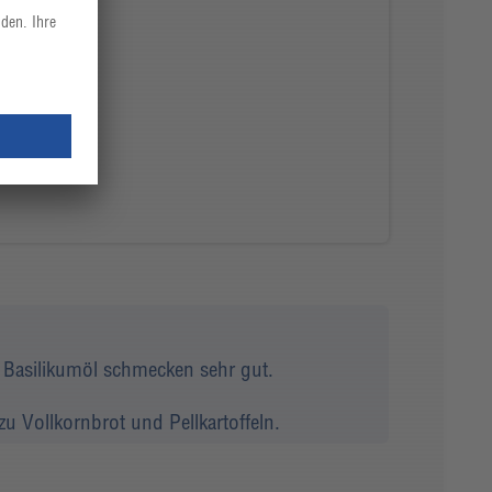
 Basilikumöl schmecken sehr gut.
zu Vollkornbrot und Pellkartoffeln.