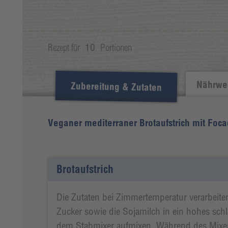
Rezept für
10
Portionen
Nährwer
Zubereitung & Zutaten
Veganer mediterraner Brotaufstrich mit Foca
Brotaufstrich
Die Zutaten bei Zimmertemperatur verarbeiten.
Zucker sowie die Sojamilch in ein hohes sch
dem Stabmixer aufmixen. Während des Mixe