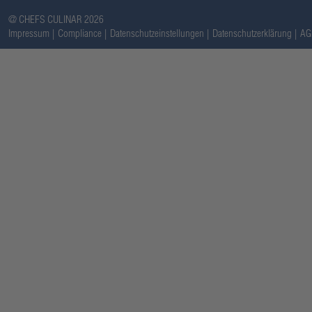
@ CHEFS CULINAR 2026
Impressum
Compliance
Datenschutzeinstellungen
Datenschutzerklärung
AG