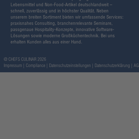
Lebensmittel und Non-Food-Artikel deutschlandweit –
schnell, zuverlässig und in höchster Qualität. Neben
unserem breiten Sortiment bieten wir umfassende Services:
praxisnahes Consulting, branchenrelevante Seminare,
passgenaue Hospitality-Konzepte, innovative Software-
Lösungen sowie moderne Großküchentechnik. Bei uns
erhalten Kunden alles aus einer Hand.
@ CHEFS CULINAR 2026
Impressum
Compliance
Datenschutzeinstellungen
Datenschutzerklärung
AG