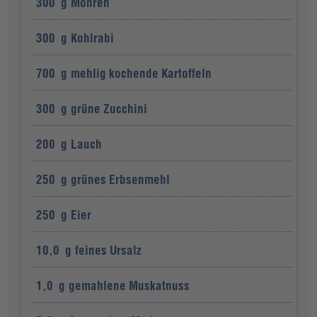
300
g
Möhren
300
g
Kohlrabi
700
g
mehlig kochende Kartoffeln
300
g
grüne Zucchini
200
g
Lauch
250
g
grünes Erbsenmehl
250
g
Eier
10,0
g
feines Ursalz
1,0
g
gemahlene Muskatnuss