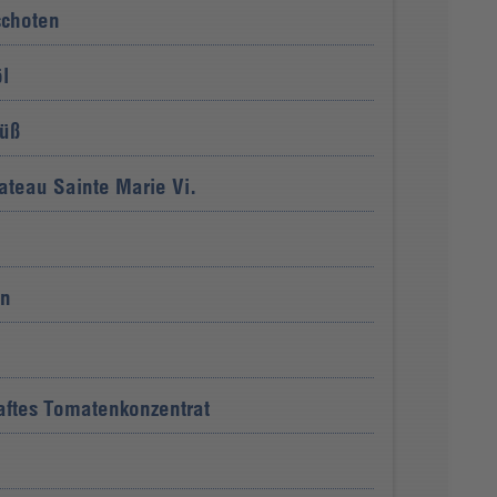
schoten
l
süß
teau Sainte Marie Vi.
en
ftes Tomatenkonzentrat