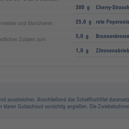
300
g
Cherry-Strauc
25,0
g
rote Peperoni
chneiden und blanchieren.
5,0
g
Brunnenkress
estlichen Zutaten zum
1,0
g
Zitronenabrie
nd ausstreichen. Anschließend das Schellfischfilet daranse
en klaren Gulaschsud vorsichtig angießen. Die Zwiebelschmel