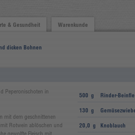
te & Gesundheit
Warenkunde
und dicken Bohnen
nd Peperonischoten in
500
g
Rinder-Beinfle
130
g
Gemüsezwieb
en mit dem geschnittenen
 mit Rotwein ablöschen und
20,0
g
Knoblauch
iche gewolfte Fleisch mit