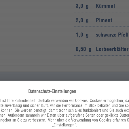
3,0
g
Kümmel
2,0
g
Piment
1,0
g
schwarze Pfeff
0,50
g
Lorbeerblätter
den Fond auffangen.
500
g
weiße Riesen
mixen und dabei ca. 1/4 des
25,0
g
Nussbutter
e geben. Anschließend
10,0
ml
heller Balsami