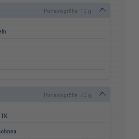
Portionsgröße: 10 g
eln
Portionsgröße: 70 g
 TK
bohnen