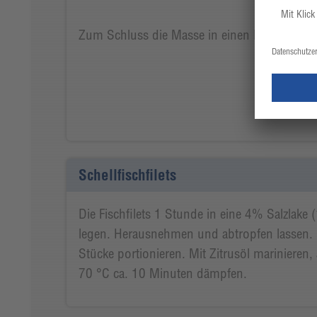
Zum Schluss die Masse in einen Dressierbeut
Schellfischfilets
Die Fischfilets 1 Stunde in eine 4% Salzlake (
legen. Herausnehmen und abtropfen lassen. D
Stücke portionieren. Mit Zitrusöl marinieren,
70 °C ca. 10 Minuten dämpfen.