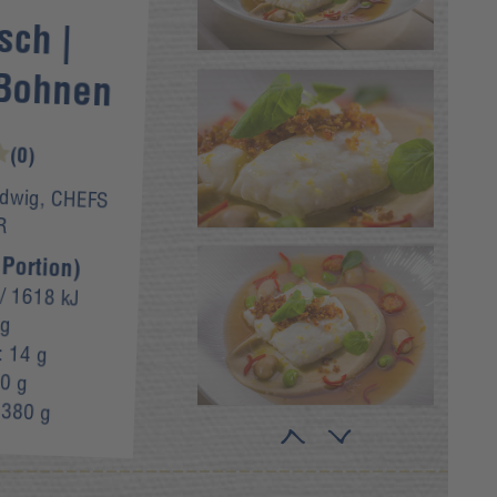
sch |
 Bohnen
(0)
dwig, CHEFS
R
 Portion)
/ 1618 kJ
 g
:
14 g
0 g
:
380 g