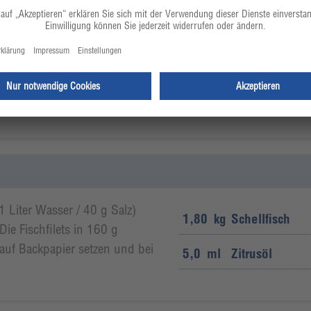
5,0
ml
Zitrusöl
el füllen und warm stellen.
5,0
g
konzentrierte 
2,0
g
Meersalz
1 Liter Wasser / 40 g Salz)
1,80
kg
Schellfisch
ie Fischfilets in 160 g
 auf Backpapier setzen und bei
5,0
ml
Zitrusöl