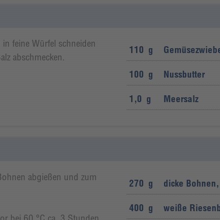
in feine Würfel schneiden
110
g
Gemüsezwieb
Salz abschmecken.
100
g
Nussbutter
1,0
g
Meersalz
 Bohnen abgießen und zum
270
g
dicke Bohnen,
400
g
weiße Riesen
or bei 60 °C ca. 3 Stunden