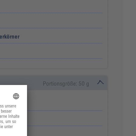
erkörner
Portionsgröße: 50 g
bohnen
co-Essig