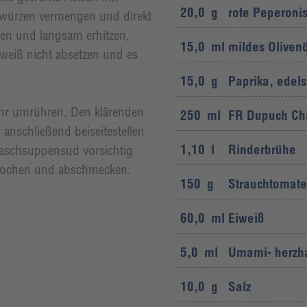
20,0
g
rote Peperoni
würzen vermengen und direkt
ren und langsam erhitzen,
15,0
ml
mildes Olivenö
weiß nicht absetzen und es
15,0
g
Paprika, edel
ehr umrühren. Den klärenden
250
ml
FR Dupuch Cha
anschließend beiseitestellen
1,10
l
Rinderbrühe
laschsuppensud vorsichtig
fkochen und abschmecken.
150
g
Strauchtomat
60,0
ml
Eiweiß
5,0
ml
Umami- herzha
10,0
g
Salz