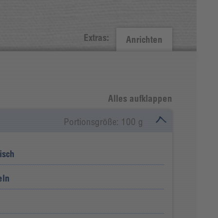
Extras:
Anrichten
Alles aufklappen
Portionsgröße: 100 g
isch
eln