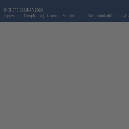
@ CHEFS CULINAR 2026
Impressum
Compliance
Datenschutzeinstellungen
Datenschutzerklärung
AG