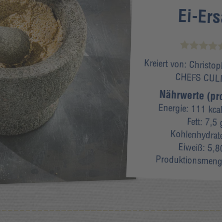
Ei-Ers
Kreiert von:
Christop
CHEFS CUL
Nährwerte (pr
Energie:
111 kca
Fett:
7,5 
Kohlenhydrat
Eiweiß:
5,8
Produktionsmen