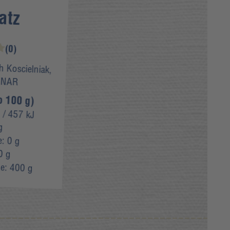
atz
(0)
h Koscielniak,
INAR
o 100 g)
l
/ 457 kJ
g
e:
0 g
0 g
ge:
400 g