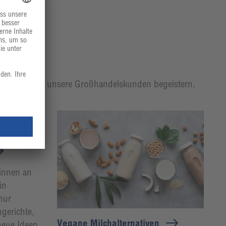
t, mit der wir unsere Großhandelskunden begeistern.
innen an
in
nur
hgerichte,
Vegane Milchalternativen
neue Ideen