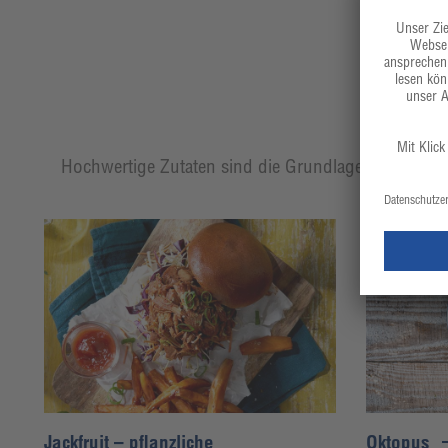
Hochwertige Zutaten sind die Grundlage eines jeden
Jackfruit – pflanzliche
Oktopus