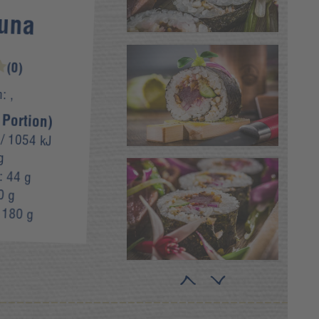
una
(0)
n:
,
 Portion)
/ 1054 kJ
g
e:
44 g
0 g
:
180 g