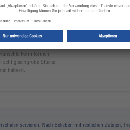
n auf die vorbereitete
erten Sushi-Reis auf das
Dabei immer wieder die Hände
 von der Bambusmatte lösen
wünschten Zutaten mittig auf
lagen und nacheinander
gewünschte Form formen –
n acht gleichgroße Stücke
al halbiert.
nschalen servieren. Nach Belieben mit restlichen Zutaten, f