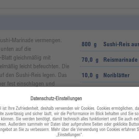
Sushi-Marinade vermengen.
800
g
Sushi-Reis au
 unten auf die
Blatt gleichmäßig mit
70,0
g
Reismarinade
elmäßig leicht befeuchten. Die
auf den Sushi-Reis legen. Das
10,0
g
Noriblätter
her fest einschlagen und
30,0
g
Wasabiknolle
usmatte die gewünschte Form
len in acht gleichgroße
40,0
ml
Sojasauce
ls zweimal halbiert.
orgehen: Bambusmatte mit
eßen und glattstreichen. Das