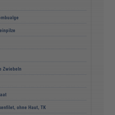
Kombualge
einpilze
te Zwiebeln
aat
enfilet, ohne Haut, TK