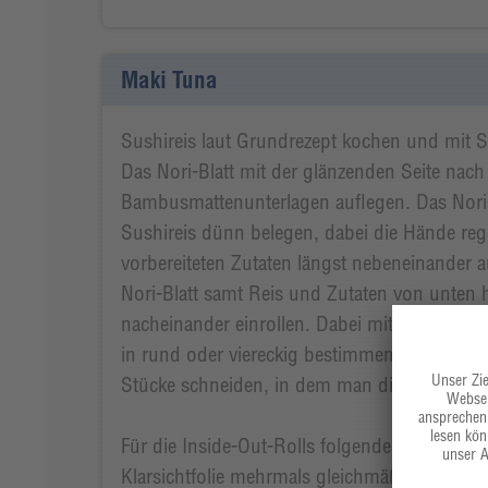
Maki Tuna
Sushireis laut Grundrezept kochen und mit 
Das Nori-Blatt mit der glänzenden Seite nach
Bambusmattenunterlagen auflegen. Das Nori-
Sushireis dünn belegen, dabei die Hände reg
vorbereiteten Zutaten längst nebeneinander 
Nori-Blatt samt Reis und Zutaten von unten 
nacheinander einrollen. Dabei mit der Bamb
in rund oder viereckig bestimmen. Sushi-Rol
Stücke schneiden, in dem man die Rolle jewei
Für die Inside-Out-Rolls folgendermaßen v
Klarsichtfolie mehrmals gleichmäßig umschli