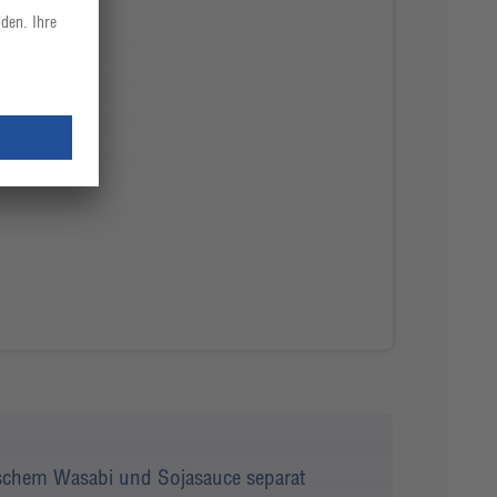
rischem Wasabi und Sojasauce separat