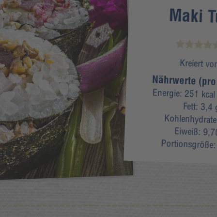
Maki T
Kreiert vo
Nährwerte (pro
Energie:
251 kcal
Fett:
3,4 
Kohlenhydrat
Eiweiß:
9,7
Portionsgröße