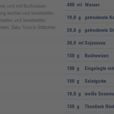
400
ml
Wasser
eren und mit Buchweizen
ig kochen und bereitstellen.
10,0
g
getrocknete 
stellen und bereitstellen.
östen. Saku Tuna in Stäbchen
20,0
g
getrocknete St
30,0
ml
Sojasauce
150
g
Buchweizen
100
g
Eingelegte ro
150
g
Salatgurke
10,0
g
weiße Sesams
150
g
Thunfisch Rück