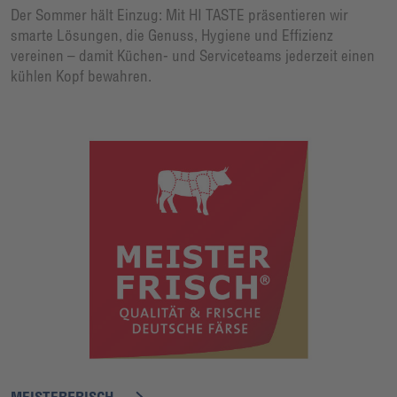
Der Sommer hält Einzug: Mit HI TASTE präsentieren wir
smarte Lösungen, die Genuss, Hygiene und Effizienz
vereinen – damit Küchen- und Serviceteams jederzeit einen
kühlen Kopf bewahren.