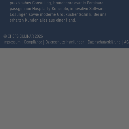
praxisnahes Consulting, branchenrelevante Seminare,
passgenaue Hospitality-Konzepte, innovative Software-
Lösungen sowie moderne Großküchentechnik. Bei uns
erhalten Kunden alles aus einer Hand.
@ CHEFS CULINAR 2026
Impressum
Compliance
Datenschutzeinstellungen
Datenschutzerklärung
AG