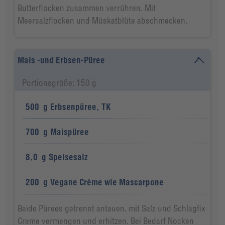
Butterflocken zusammen verrühren. Mit
Meersalzflocken und Müskatblüte abschmecken.
Mais -und Erbsen-Püree
Portionsgröße: 150 g
500
g
Erbsenpüree, TK
700
g
Maispüree
8,0
g
Speisesalz
200
g
Vegane Crème wie Mascarpone
Beide Pürees getrennt antauen, mit Salz und Schlagfix
Creme vermengen und erhitzen. Bei Bedarf Nocken