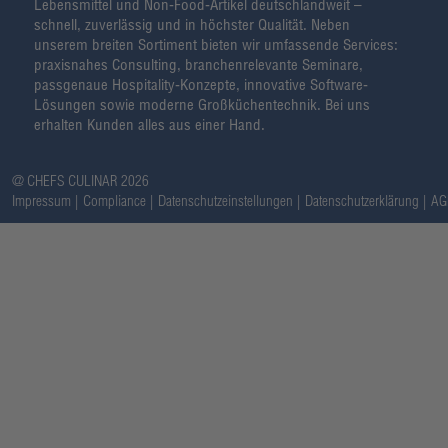
Lebensmittel und Non-Food-Artikel deutschlandweit –
schnell, zuverlässig und in höchster Qualität. Neben
unserem breiten Sortiment bieten wir umfassende Services:
praxisnahes Consulting, branchenrelevante Seminare,
passgenaue Hospitality-Konzepte, innovative Software-
Lösungen sowie moderne Großküchentechnik. Bei uns
erhalten Kunden alles aus einer Hand.
@ CHEFS CULINAR 2026
Impressum
Compliance
Datenschutzeinstellungen
Datenschutzerklärung
AG