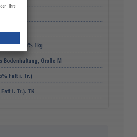
oblauch
lagsahne 30% 1kg
us Bodenhaltung, Größe M
% Fett i. Tr.)
ett i. Tr.), TK