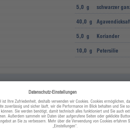
5,0
g
schwarzer ganz
40,0
g
Agavendicksaf
5,0
g
Koriander
10,0
g
Petersilie
 einem Tuch abgedeckt
900
g
Maistortilla
nd Knoblauch fein schneiden
hne dazugeben und einkochen.
400
g
Kräuterseitlin
ochten Pilzen geben und
, eine Hälfte mit der
150
g
geschälte Sch