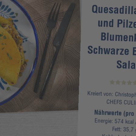
Quesadill
und Pilz
Blumen
Schwarze 
Sala
Kreiert von:
Christoph
CHEFS CUL
Nährwerte (pro 
Energie:
574 kcal
/
Fett:
35,7 