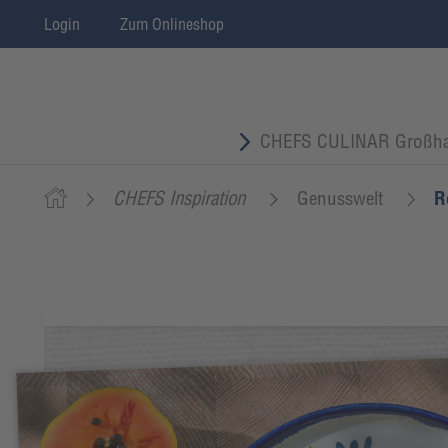
Login
Zum Onlineshop
CHEFS CULINAR Großha
CHEFS Inspiration
Genusswelt
R