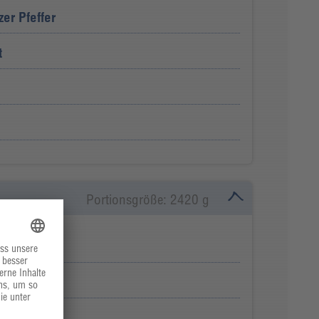
er Pfeffer
t
Portionsgröße: 2420 g
ge
alotten