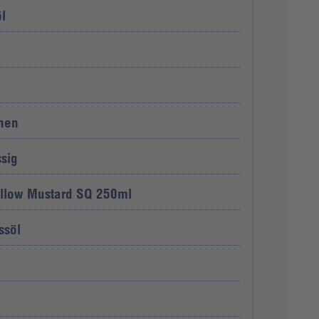
l
nen
sig
llow Mustard SQ 250ml
söl