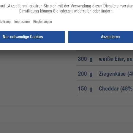
eheizten Ofen den Käse
20,0
g
geschälter Kn
50,0
g
Butter
250
g
Milram H-Sch
300
g
weiße Eier, a
200
g
Ziegenkäse (45
150
g
Cheddar (48% F