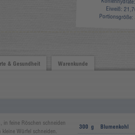
Kohlenhydrate
Eiweiß:
21,7
Portionsgröße:
te & Gesundheit
Warenkunde
, in feine Röschen schneiden
300
g
Blumenkohl
n kleine Würfel schneiden.