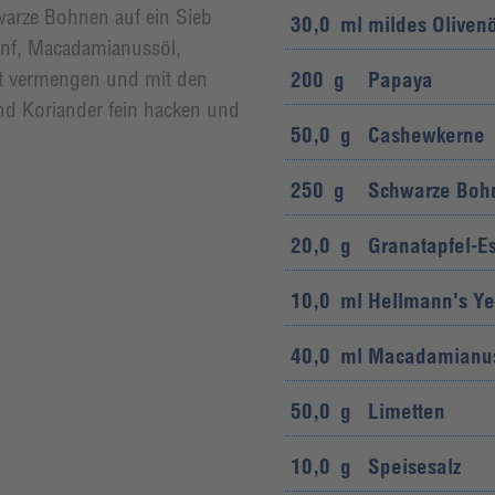
arze Bohnen auf ein Sieb
30,0
ml
mildes Olivenö
enf, Macadamianussöl,
aft vermengen und mit den
200
g
Papaya
und Koriander fein hacken und
50,0
g
Cashewkerne
250
g
Schwarze Boh
20,0
g
Granatapfel-Es
10,0
ml
Hellmann's Ye
40,0
ml
Macadamianus
50,0
g
Limetten
10,0
g
Speisesalz