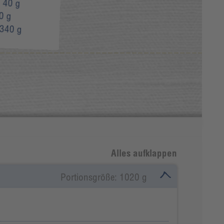
:
40 g
0 g
340 g
Alles aufklappen
Portionsgröße: 1020 g