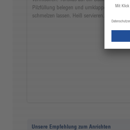
Pilzfüllung belegen und umklappen. Im vorg
schmelzen lassen. Heiß servieren.
Unsere Empfehlung zum Anrichten