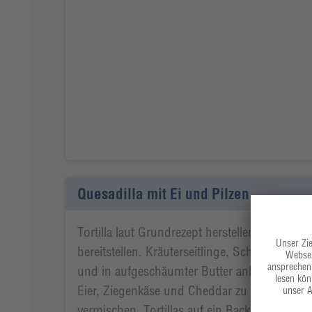
Quesadilla mit Ei und Pilzen
Tortilla laut Grundrezept herstellen und mit
bereitstellen. Kräuterseitlinge, Schalotten u
und in aufgeschäumter Butter anbraten. Sa
Eier, Ziegenkäse und Cheddar zu den eingek
vermischen. Tortillas auf ein Backblech setzen