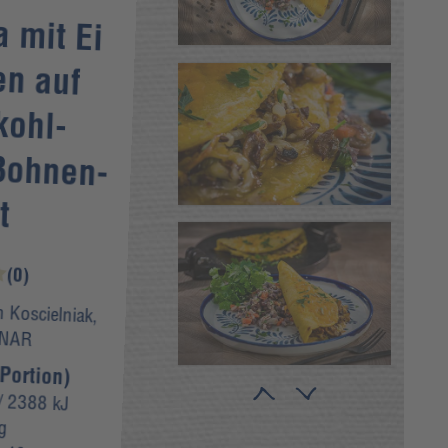
a mit Ei
en auf
kohl-
Bohnen-
t
(0)
 Koscielniak,
INAR
Portion)
 2388 kJ
g