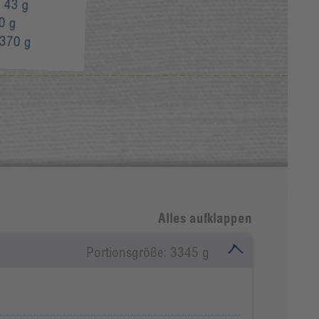
:
43 g
0 g
370 g
Alles aufklappen
Portionsgröße: 3345 g