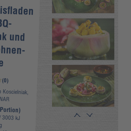
isfladen
BBQ-
ak und
ohnen-
e
(0)
 Koscielniak,
INAR
Portion)
 3003 kJ
g