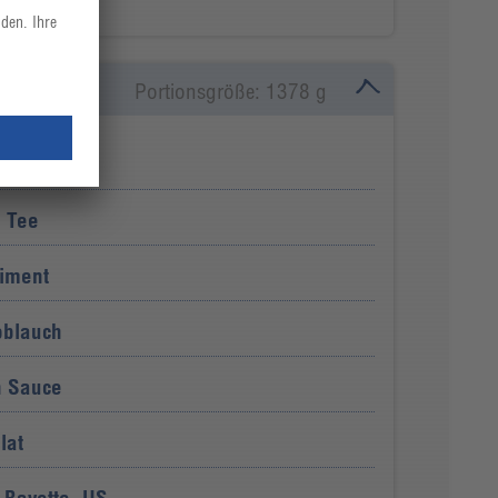
Portionsgröße: 1378 g
schung
e Tee
iment
oblauch
n Sauce
lat