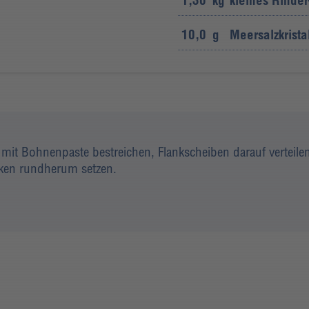
1,30
kg
kleines Rinder
10,0
g
Meersalzkrista
n, mit Bohnenpaste bestreichen, Flankscheiben darauf vertei
ocken rundherum setzen.