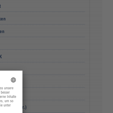
t
ken
ten
K
% Fett i. Tr.)