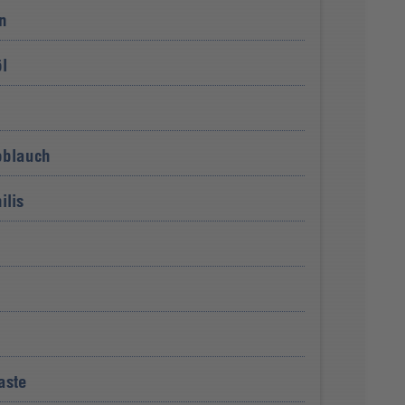
n
l
oblauch
ilis
aste