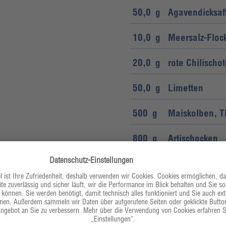
50,0
g
Agavendicksaf
10,0
g
Meersalz-Floc
20,0
g
rote Chilischo
50,0
g
Limetten
500
g
Maiskolben, T
800
g
Artischocken
50,0
g
Zitronen
50,0
g
Butter
250
g
Ziegenkäse (45