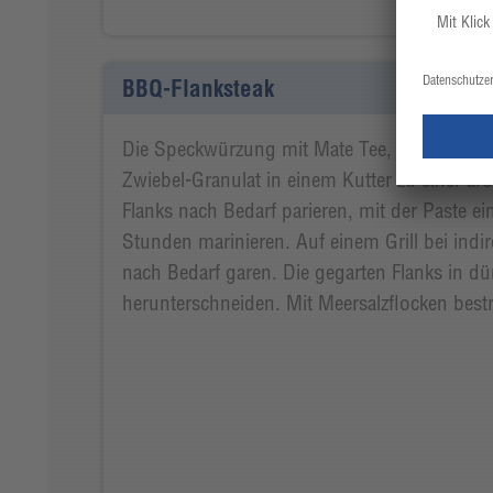
BBQ-Flanksteak
Die Speckwürzung mit Mate Tee, Piment, Kn
Zwiebel-Granulat in einem Kutter zu einer ar
Flanks nach Bedarf parieren, mit der Paste e
Stunden marinieren. Auf einem Grill bei indire
nach Bedarf garen. Die gegarten Flanks in d
herunterschneiden. Mit Meersalzflocken best