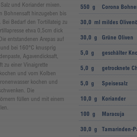
, Salz und Koriander mixen.
550
g
Corona Bohne
n Bohnensaft hinzugeben bis
Bei Bedarf den Tortillateig zu
30,0
ml
mildes Olivenö
rtillapresse etwa 0,5cm dick
30,0
g
Grüne Oliven
Die entstandenen Arepas auf
n und bei 160°C knusprig
5,0
g
geschälter Kn
denpaste, Agavendicksaft,
t zu einer Vinaigrette
5,0
g
getrocknete Ch
arkochen und vom Kolben
itronenwasser kochen und
5,0
g
Speisesalz
 schwenken. Die
10,0
g
Koriander
örnern füllen und mit einem
len.
100
g
Maracuja
30,0
g
Tamarinden-P