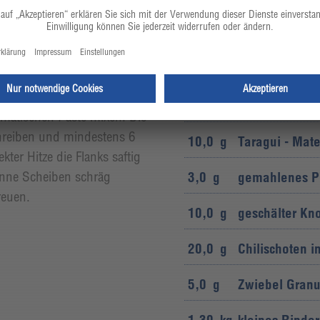
oblauch, Chipotle und
20,0
g
Speck-Würzmi
omatischen Paste mixen. Die
inreiben und mindestens 6
10,0
g
Taragui - Mat
kter Hitze die Flanks saftig
ünne Scheiben schräg
3,0
g
gemahlenes P
reuen.
10,0
g
geschälter Kn
20,0
g
Chilischoten i
5,0
g
Zwiebel Granu