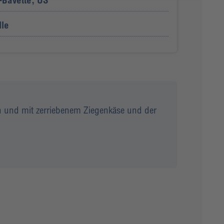
-Bavette, US
lle
len und mit zerriebenem Ziegenkäse und der