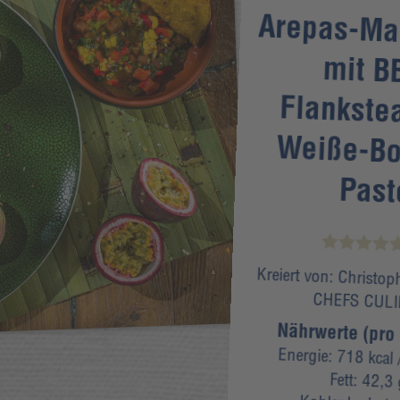
Arepas-Ma
mit 
Flankste
Weiße-B
Past
Kreiert von:
Christoph
CHEFS CUL
Nährwerte (pro 
Energie:
718 kcal
/
Fett:
42,3 