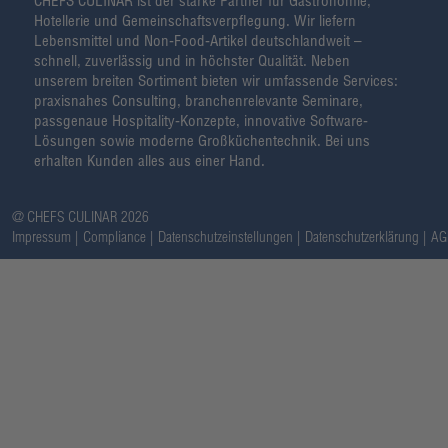
CHEFS CULINAR ist der starke Partner für Gastronomie,
Hotellerie und Gemeinschaftsverpflegung. Wir liefern
Lebensmittel und Non-Food-Artikel deutschlandweit –
schnell, zuverlässig und in höchster Qualität. Neben
unserem breiten Sortiment bieten wir umfassende Services:
praxisnahes Consulting, branchenrelevante Seminare,
passgenaue Hospitality-Konzepte, innovative Software-
Lösungen sowie moderne Großküchentechnik. Bei uns
erhalten Kunden alles aus einer Hand.
@ CHEFS CULINAR 2026
Impressum
Compliance
Datenschutzeinstellungen
Datenschutzerklärung
AG