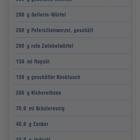
200
g
Sellerie-Würfel
200
g
Petersilienwurzel, geschält
200
g
rote Zwiebelwürfel
150
ml
Rapsöl
150
g
geschälter Knoblauch
200
g
Kichererbsen
70,0
ml
Kräuteressig
40,0
g
Zucker
10,0
g
Jodsalz