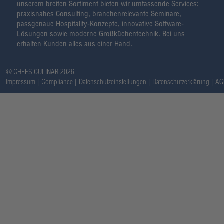
unserem breiten Sortiment bieten wir umfassende Services:
praxisnahes Consulting, branchenrelevante Seminare,
passgenaue Hospitality-Konzepte, innovative Software-
Lösungen sowie moderne Großküchentechnik. Bei uns
erhalten Kunden alles aus einer Hand.
@ CHEFS CULINAR 2026
Impressum
Compliance
Datenschutzeinstellungen
Datenschutzerklärung
AG