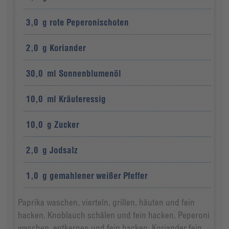
3,0
g
rote Peperonischoten
2,0
g
Koriander
30,0
ml
Sonnenblumenöl
10,0
ml
Kräuteressig
10,0
g
Zucker
2,0
g
Jodsalz
1,0
g
gemahlener weißer Pfeffer
Paprika waschen, vierteln, grillen, häuten und fein
hacken. Knoblauch schälen und fein hacken. Peperoni
waschen, entkernen und fein hacken. Koriander fein