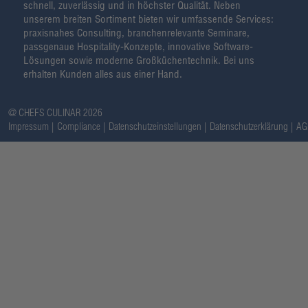
schnell, zuverlässig und in höchster Qualität. Neben
unserem breiten Sortiment bieten wir umfassende Services:
praxisnahes Consulting, branchenrelevante Seminare,
passgenaue Hospitality-Konzepte, innovative Software-
Lösungen sowie moderne Großküchentechnik. Bei uns
erhalten Kunden alles aus einer Hand.
@ CHEFS CULINAR 2026
Impressum
Compliance
Datenschutzeinstellungen
Datenschutzerklärung
AG