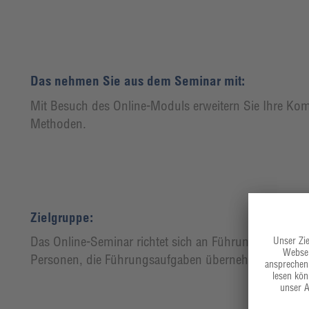
Das nehmen Sie aus dem Seminar mit:
Mit Besuch des Online-Moduls erweitern Sie Ihre Ko
Methoden.
Zielgruppe:
Das Online-Seminar richtet sich an Führungskräfte au
Personen, die Führungsaufgaben übernehmen sollen.