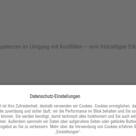
mpetenzen im Umgang mit Konflikten – vom frühzeitigen Er
s den Bereichen der Gemeinschaftsverpflegung, Hauswirtsch