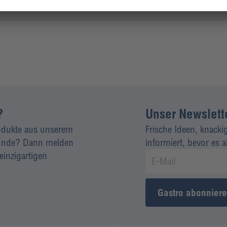
?
Unser Newsletter
rodukte aus unserem
Frische Ideen, knacki
 Kunde? Dann melden
informiert, bevor es 
einzigartigen
Gastro abonnier