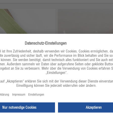
t
Hirschroulade mit Zimtrot