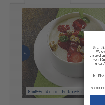
Grieß-Pudding mit Erdbeer-Rhabarber-Confi