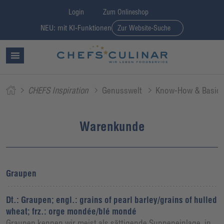
Login
Zum Onlineshop
NEU: mit KI-Funktionen
Zur Website-Suche
CHEFS Inspiration
Genusswelt
Know-How & Basic
Warenkunde
Graupen
Dt.: Graupen; engl.: grains of pearl barley/grains of hulled
wheat; frz.: orge mondée/blé mondé
Graupen kennen wir meist als sättigende Suppeneinlage, in