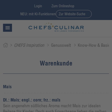
Login
Zum Onlineshop
NEU: mit KI-Funktionen
Zur Website-Suche
CHEFS Inspiration
Genusswelt
Know-How & Basic
Warenkunde
Mais
Dt.: Mais; engl.: corn; frz.: maïs
Sein angenehm süßliches Aroma macht Mais zur idealen
Beilage für Kinder. Doch auch Erwachsene lieben die gelben