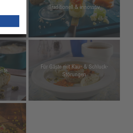
Traditionell & innovativ
n.
Für Gäste mit Kau- & Schluck-
nte
Störungen