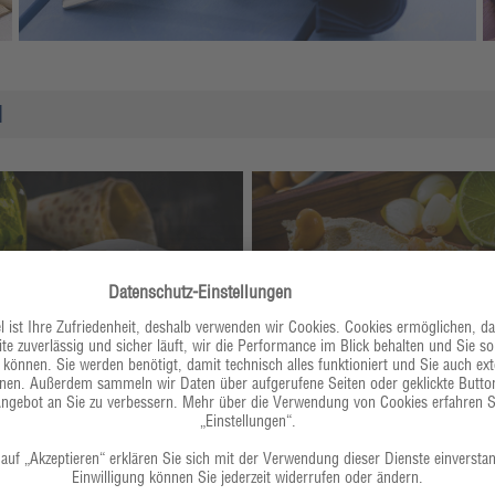
N
Die neue V-Klasse
Vegane Grundrezep