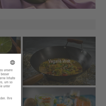
te
Vegane Welt