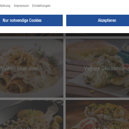
Culinar Aktiv –
Wild auf Wild
Besser.Gesund.Esse
Nudeln über alles
Vegane Glücksmome