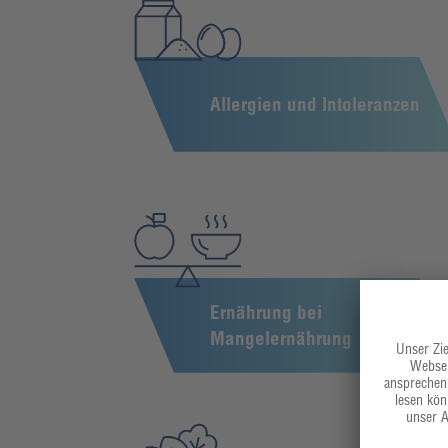
Allergien und Intoleranzen
Ernährung bei
Mangelernährung