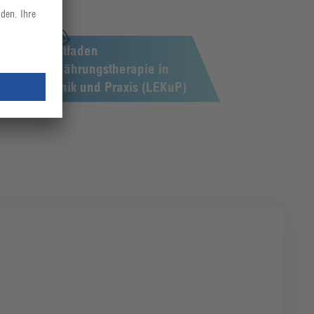
Leitfaden
Ernährungstherapie in
Klinik und Praxis (LEKuP)