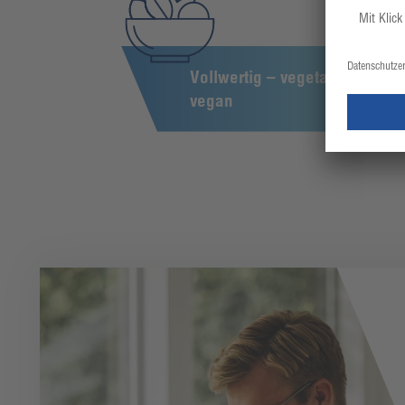
Vollwertig – vegetarisch –
vegan