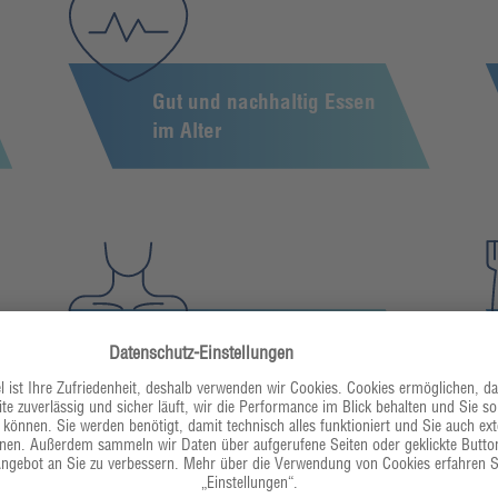
Gut und nachhaltig Essen
im Alter
Ernährung bei Kau- &
Schluckstörungen
(Dysphagie)