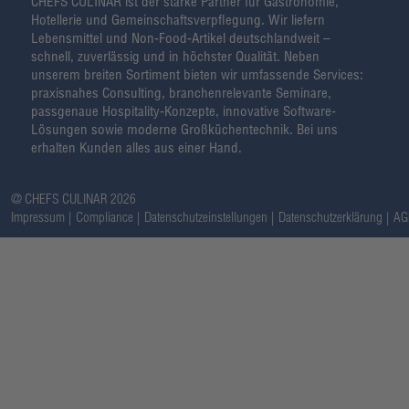
CHEFS CULINAR ist der starke Partner für Gastronomie,
Hotellerie und Gemeinschaftsverpflegung. Wir liefern
Lebensmittel und Non-Food-Artikel deutschlandweit –
schnell, zuverlässig und in höchster Qualität. Neben
unserem breiten Sortiment bieten wir umfassende Services:
praxisnahes Consulting, branchenrelevante Seminare,
passgenaue Hospitality-Konzepte, innovative Software-
Lösungen sowie moderne Großküchentechnik. Bei uns
erhalten Kunden alles aus einer Hand.
@ CHEFS CULINAR 2026
Impressum
Compliance
Datenschutzeinstellungen
Datenschutzerklärung
AG