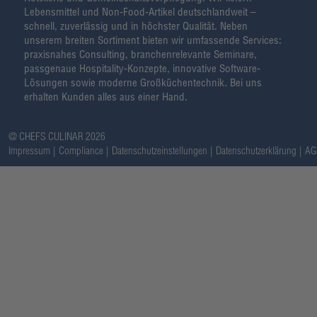
Lebensmittel und Non-Food-Artikel deutschlandweit –
schnell, zuverlässig und in höchster Qualität. Neben
unserem breiten Sortiment bieten wir umfassende Services:
praxisnahes Consulting, branchenrelevante Seminare,
passgenaue Hospitality-Konzepte, innovative Software-
Lösungen sowie moderne Großküchentechnik. Bei uns
erhalten Kunden alles aus einer Hand.
@ CHEFS CULINAR 2026
Impressum
Compliance
Datenschutzeinstellungen
Datenschutzerklärung
AG