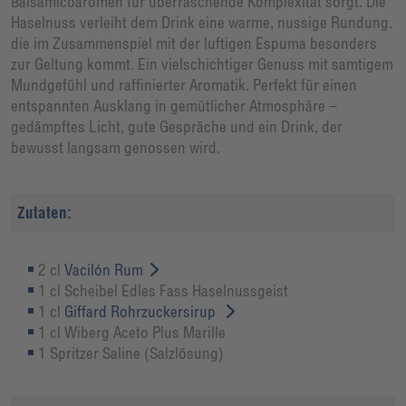
Balsamicoaromen für überraschende Komplexität sorgt. Die
Haselnuss verleiht dem Drink eine warme, nussige Rundung,
die im Zusammenspiel mit der luftigen Espuma besonders
zur Geltung kommt. Ein vielschichtiger Genuss mit samtigem
Mundgefühl und raffinierter Aromatik. Perfekt für einen
entspannten Ausklang in gemütlicher Atmosphäre –
gedämpftes Licht, gute Gespräche und ein Drink, der
bewusst langsam genossen wird.
Zutaten:
2 cl
Vacilón Rum
1 cl Scheibel Edles Fass Haselnussgeist
1 cl
Giffard Rohrzuckersirup
1 cl Wiberg Aceto Plus Marille
1 Spritzer Saline (Salzlösung)