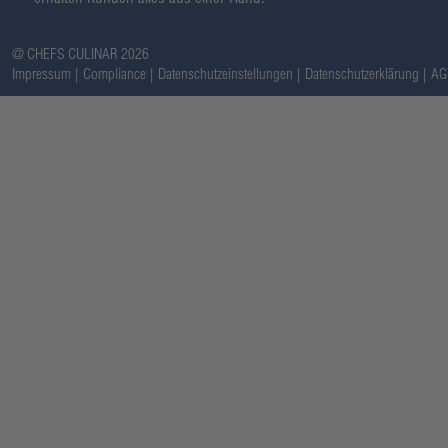
@ CHEFS CULINAR 2026
Impressum
Compliance
Datenschutzeinstellungen
Datenschutzerklärung
AG