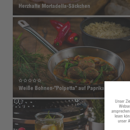
Herzhafte Mortadella-Säckchen
Weiße Bohnen-"Polpetta" auf Paprikasauce