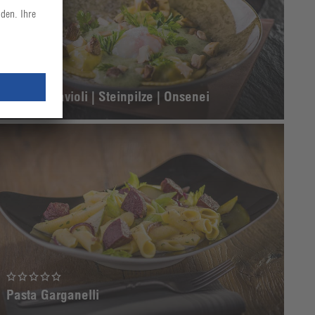
Ricotta-Ravioli | Steinpilze | Onsenei
Pasta Garganelli