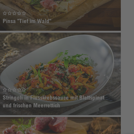
Pinsa "Tief im Wald"
Stringoli in Flusskrebssauce mit Blattspinat
und frischen Meerrettich