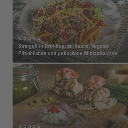
Stringoli in Grill-Paprika-Sauce, vegane
Pilzklößchen und gebackene Miniaubergine