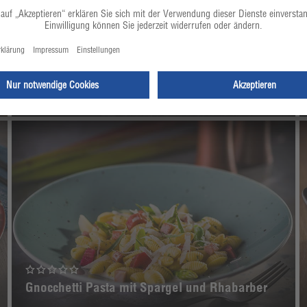
Rindercarpaccio | Grana Padano | Meerretich
Gnocchetti Pasta mit Spargel und Rhabarber