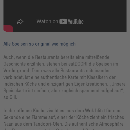
Alle Speisen so original wie möglich
Auch, wenn die Restaurants bereits eine mitreißende
Geschichte erzählen, stehen bei eatDOORI die Speisen im
Vordergrund. Denn was alle Restaurants miteinander
verbindet, ist eine authentische Karte mit Klassikern der
indischen Küche und einzigartigen Eigenkreationen. „Unsere
Speisekarte ist einfach, aber zugleich spannend aufgebaut“,
so Gill.
In der offenen Küche zischt es, aus dem Wok blitzt für eine
Sekunde eine Flamme auf, einer der Köche zieht ein frisches
Naan aus dem Tandoori-Ofen. Die authentische Atmosphäre