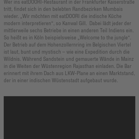
Wer ins eatDOORI-Restaurant in der Frankfurter Kaiserstraße
tritt, findet sich in den belebten Randbezirken Mumbais
wieder. „Wir möchten mit eatDOORI die indische Küche
modern interpretieren“, so Kanwal Gill. Dabei lädt jeder der
mittlerweile sechs Betriebe in einen anderen Teil Indiens ein.
So heißt es in Köln beispielsweise „Welcome to the jungle“.
Der Betrieb auf dem Hohenzollernring im Belgischen Viertel
ist laut, bunt und mystisch – wie eine Expedition durch die
Wildnis. Während Sandstein und gemauerte Wände in Mainz
in die Weiten der Wüstenregion Rajasthan einladen. Die Bar
erinnert mit ihrem Dach aus LKW-Plane an einen Marktstand,
der in einer indischen Wüstenstadt aufgebaut wurde.