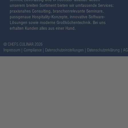
unserem breiten Sortiment bieten wir umfassende Services:
praxisnahes Consulting, branchenrelevante Seminare,
passgenaue Hospitality-Konzepte, innovative Software-
Lösungen sowie moderne Großküchentechnik. Bei uns
erhalten Kunden alles aus einer Hand.
@ CHEFS CULINAR 2026
Impressum
Compliance
Datenschutzeinstellungen
Datenschutzerklärung
AG