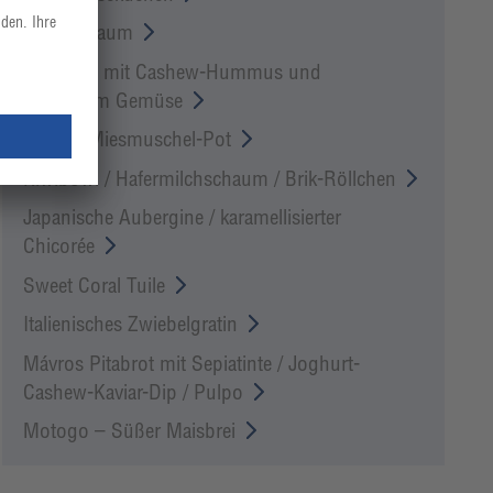
Milchschaum
Lava-Pita mit Cashew-Hummus und
knackigem Gemüse
Korean-Miesmuschel-Pot
Kiwibowl / Hafermilchschaum / Brik-Röllchen
Japanische Aubergine / karamellisierter
Chicorée
Sweet Coral Tuile
Italienisches Zwiebelgratin
Mávros Pitabrot mit Sepiatinte / Joghurt-
Cashew-Kaviar-Dip / Pulpo
Motogo – Süßer Maisbrei