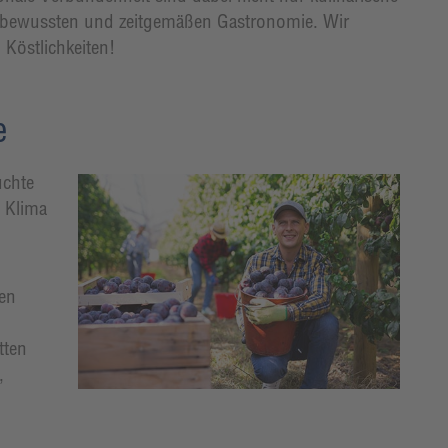
sbewussten und zeitgemäßen Gastronomie. Wir
 Köstlichkeiten!
e
üchte
h Klima
len
tten
,