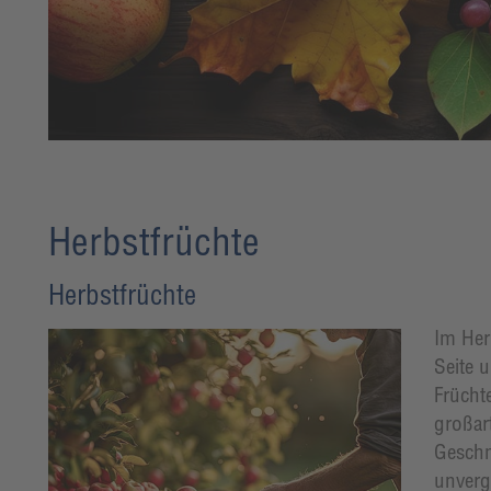
Herbstfrüchte
Herbstfrüchte
Im Herb
Seite u
Frücht
großart
Geschm
unverg