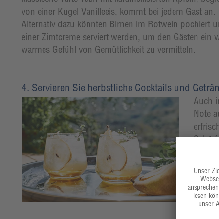
von einer Kugel Vanilleeis, kommt bei jedem Gast an.
Alternativ dazu könnten Birnen im Rotwein pochiert u
einer Zimtcreme serviert werden, um den Gästen ein 
warmes Gefühl von Gemütlichkeit zu vermitteln.
4. Servieren Sie herbstliche Cocktails und Geträ
Auch i
Note a
erfris
Schärf
Oder e
Leichti
außerg
ein ei
passt 