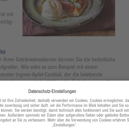
nd mit
wohlig-
nke
n Ihren Getränkekreationen können Sie die herbstliche
ufgreifen. Wie wäre es zum Beispiel mit einem
chenden Ingwer-Apfel-Cocktail, der die belebende
e des Ingwers mit der Süße reifer Äpfel kombiniert?
inem prickelnden Birnen-Prosecco, der die
gkeit des Herbstes einfängt? Mit solch
ewöhnlichen Drinks ermöglichen Sie Ihren Gästen
nzigartiges Geschmackserlebnis, das perfekt zur Saison
und freuen sich zudem über eine gute Marge.