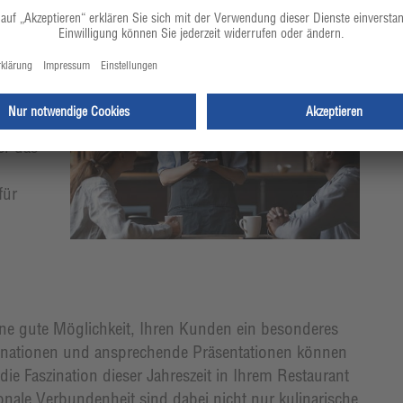
munizieren
t
eit,
und
Durch
er das
für
ine gute Möglichkeit, Ihren Kunden ein besonderes
mbinationen und ansprechende Präsentationen können
e Faszination dieser Jahreszeit in Ihrem Restaurant
onale Verbundenheit sind dabei nicht nur kulinarische