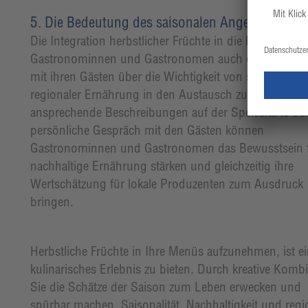
5. Die Bedeutung des saisonalen Angebots kom
Die Integration herbstlicher Früchte in die Menüs biete
Gastronominnen und Gastronomen auch die Möglichk
mit ihren Gästen über die Wichtigkeit von saisonaler 
regionaler Ernährung in den Austausch zu kommen. 
ansprechende Beschreibungen auf der Speisekarte od
persönliche Gespräch mit den Gästen können
Gastronominnen und Gastronomen das Bewusstsein 
nachhaltige Ernährung stärken und gleichzeitig ihre
Wertschätzung für lokale Produzenten zum Ausdruck
bringen.
Herbstliche Früchte in Ihre Menüs aufzunehmen, ist e
kulinarisches Erlebnis zu bieten. Durch kreative Ko
Sie die Schätze der Saison zum Leben erwecken und di
spürbar machen. Saisonalität, Nachhaltigkeit und regi