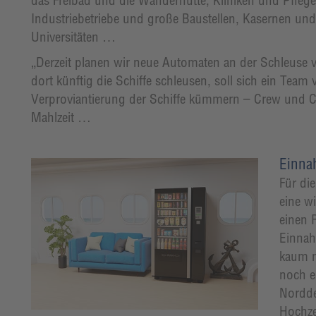
das Freibad und die Wanderhütte, Kliniken und Pflege
Industriebetriebe und große Baustellen, Kasernen un
Universitäten …
„Derzeit planen wir neue Automaten an der Schleuse
dort künftig die Schiffe schleusen, soll sich ein Tea
Verproviantierung der Schiffe kümmern – Crew und Cap
Mahlzeit …
Einna
Für di
eine w
einen 
Einnah
kaum n
noch ei
Nordde
Hochzei