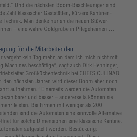
ftsfeld.“ Und die nächsten Boom-Beschleuniger sind
e Zahl klassischer Gaststätten, kürzere Kantinen-
e Technik. Man denke nur an die neuen Stüwer-
können – eine wahre Goldgrube in Pflegeheimen …
egung für die Mitarbeitenden
ir vergeht kein Tag mehr, an dem ich mich nicht mit
g Machines beschäftige“, sagt auch Dirk Henninger,
rtriebsleiter Großküchentechnik bei CHEFS CULINAR.
n den nächsten Jahren wird dieser Boom eher noch
ahrt aufnehmen.“ Einerseits werden die Automaten
bezahlbarer und besser – andererseits können sie
mehr leisten. Bei Firmen mit weniger als 200
eitenden sind die Automaten eine sinnvolle Alternative
ffnet für solche Dimensionen eine klassische Kantine.
-Automaten aufgestellt worden. Bestückung:
einer Mikrowelle schnell regeneriert. Diese