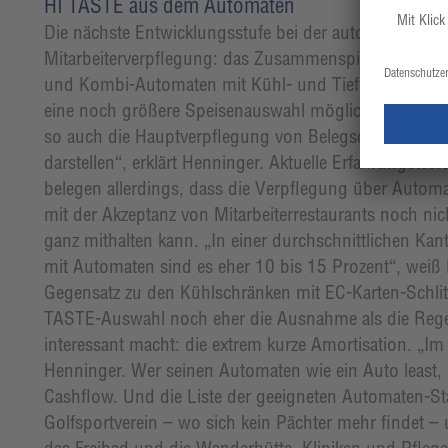
HI TASTE aus dem Automaten
Die nächste Entwicklungsstufe bei der automatisierten
Mitarbeiterverpflegung: das Zusammenspiel von HI 
und Kombi-Automaten mit Kühl- und Tiefkühlzonen. 
eine noch größere Speisenauswahl möglich und „ma
so auch die Hauptverpflegung von Belegschaften
darstellen“, erklärt Henninger. Aktuelle Erfahrungswert
belegen allerdings, dass die Verpflegung über Autom
mit der Akzeptanz von Mitarbeiterrestaurants noch nic
ganz mithalten kann. „In einer durchschnittlichen Kanti
mit Automaten sind es eher 10 bis 15 Prozent“, weiß
Gegensatz zu den Kühlschränken mit EC-Karten-Schlit
TASTE-Auswahl noch eher die Ausnahme als die Regel
interessant macht: die extrem kurze Amortisation. „Im 
Henninger. Wer seinen Automaten wie ein Auto least, 
Cashflow. Und die Liste der geeigneten Automaten-S
Golfsportverein – wo sich kein Pächter mehr findet –