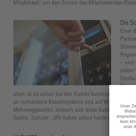
Möglichkeit, um den Service des Mitarbeitenden-Rest
Die S
Einer 
Partne
Stüwer
Regiom
– und 
jedem 
Deutsc
Stüwer
oben ist da schon bei den Kombi-Automaten. Ausgestat
an vorhandene Kassensysteme und auf Wunsch sogar 
Mehrweggeschirr, erobern sich diese Automaten ihren P
Gastro. Schuler: „Wir haben schon heute die Dinge, di