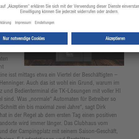
 24/7-
TASTE
So ist
n kann
e
aten
ht
ne isst mittags etwa ein Viertel der Beschäftigten –
 Henninger. Auch das ist wohl ein Grund, warum im
z und Bedienterminal die TK-Lösungen mit voller HI
 sind. Was „normale“ Automaten für Betreiber so
Schnitt ein bis maximal zwei Jahre“, sagt Dirk
hat in der Regel ab dem ersten Tag einen positiven
tandorte wird immer länger. Das Clubhaus vom
 und der Campingplatz mit seinem Saison-Geschäft,