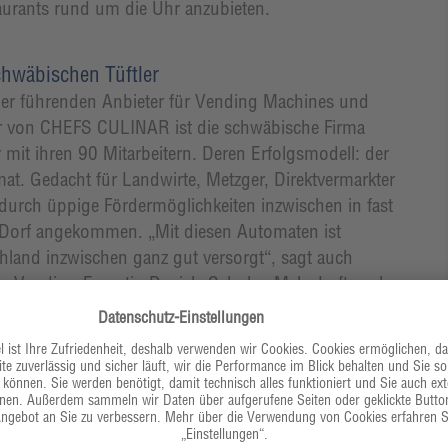
aurants rund um die Uhr anzubieten.
chwäbischen Tüftler
der führenden Anbieter für Vending Machines und
r von CHEFS CULINAR ist die schwäbische Firma
 mit ihren 90 Mitarbeitern. Deren Erfolgsmodell: der
at. Gedacht für Landwirte, Metzger, Direktvermarkter
durch üppige Fördermöglichkeiten inzwischen in fast
Dorf angekommen. „Mit diesen Automaten ist
hland inzwischen ganz gut versorgt“, sagt auch
s Vending-Expertin Daniela Schuler. Mehr Luft nach
tet mit intelligenter Telemetrie, direkt angebunden
inklusive Rücknahmemöglichkeit für bepfandetes
latz in der Hotellerie, im Care-Bereich und in der
e der Markt erst in zwei Jahren so richtig braucht.“