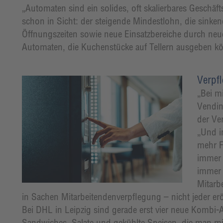
„Automaten sind ein solides, oft skalierbares Geschä
schon in Sicht: der steigende Mindestlohn, die sinkend
Öffnungszeiten sowie neue Einsatzbereiche durch neu
Automaten, die Kuchenstücke auf Tellern ausgeben 
Verpfl
„Bei m
Vendin
der Ve
„Und i
mehr F
immer 
immer 
Mitarb
in Sachen Mitarbeitendenverpflegung – nicht jeder erö
Bei DHL in Leipzig sind gerade erst vier neue Kombi
Sandwiches, Salate und gekühlte Speisen, die man mit 