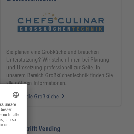
Sie planen eine Großküche und brauchen
Unterstützung? Wir stehen Ihnen bei Planung
und Umsetzung professionell zur Seite. In
unserem Bereich Großküchentechnik finden Sie
alle nötigen Informationen.
Alles für die Großküche
HI TASTE trifft Vending