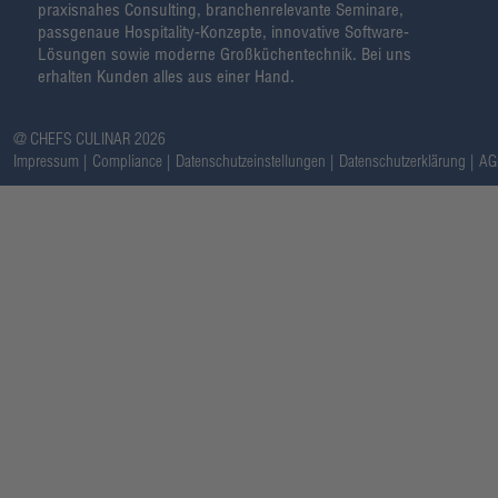
praxisnahes Consulting, branchenrelevante Seminare,
passgenaue Hospitality-Konzepte, innovative Software-
Lösungen sowie moderne Großküchentechnik. Bei uns
erhalten Kunden alles aus einer Hand.
@ CHEFS CULINAR 2026
Impressum
Compliance
Datenschutzeinstellungen
Datenschutzerklärung
AG